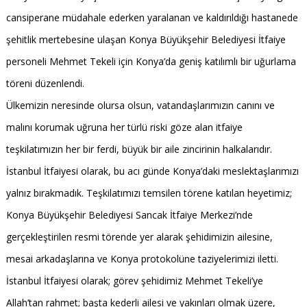
cansiperane müdahale ederken yaralanan ve kaldırıldığı hastanede
şehitlik mertebesine ulaşan Konya Büyükşehir Belediyesi İtfaiye
personeli Mehmet Tekeli için Konya’da geniş katılımlı bir uğurlama
töreni düzenlendi.
Ülkemizin neresinde olursa olsun, vatandaşlarımızın canını ve
malını korumak uğruna her türlü riski göze alan itfaiye
teşkilatımızın her bir ferdi, büyük bir aile zincirinin halkalarıdır.
İstanbul İtfaiyesi olarak, bu acı günde Konya’daki meslektaşlarımızı
yalnız bırakmadık. Teşkilatımızı temsilen törene katılan heyetimiz;
Konya Büyükşehir Belediyesi Sancak İtfaiye Merkezi’nde
gerçekleştirilen resmi törende yer alarak şehidimizin ailesine,
mesai arkadaşlarına ve Konya protokolüne taziyelerimizi iletti.
İstanbul İtfaiyesi olarak; görev şehidimiz Mehmet Tekeli’ye
Allah’tan rahmet; başta kederli ailesi ve yakınları olmak üzere,