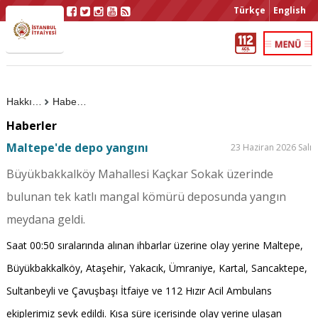
Türkçe
English
Hakkımızda
Haberler
Haberler
Maltepe'de depo yangını
23 Haziran 2026 Salı
Büyükbakkalköy Mahallesi Kaçkar Sokak üzerinde
bulunan tek katlı mangal kömürü deposunda yangın
meydana geldi.
Saat 00:50 sıralarında alınan ihbarlar üzerine olay yerine Maltepe,
Büyükbakkalköy, Ataşehir, Yakacık, Ümraniye, Kartal, Sancaktepe,
Sultanbeyli ve Çavuşbaşı İtfaiye ve 112 Hızır Acil Ambulans
ekiplerimiz sevk edildi. Kısa süre içerisinde olay yerine ulaşan