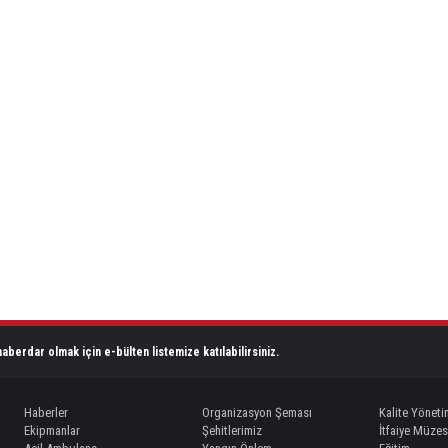
aberdar olmak için e-bülten listemize katılabilirsiniz.
Haberler
Organizasyon Şeması
Kalite Yöneti
Ekipmanlar
Şehitlerimiz
İtfaiye Müzes