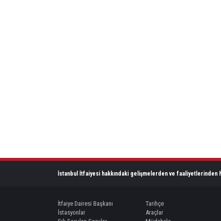
İstanbul İtfaiyesi hakkındaki gelişmelerden ve faaliyetlerinden h
İtfaiye Dairesi Başkanı
Tarihçe
İstasyonlar
Araçlar