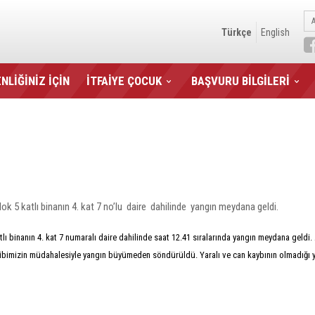
Türkçe
English
NLİĞİNİZ İÇİN
İTFAİYE ÇOCUK
BAŞVURU BİLGİLERİ
k 5 katlı binanın 4. kat 7 no’lu daire dahilinde yangın meydana geldi.
ı binanın 4. kat 7 numaralı daire dahilinde saat 12.41 sıralarında yangın meydana geldi. A
n ekibimizin müdahalesiyle yangın büyümeden söndürüldü. Yaralı ve can kaybının olmadığ