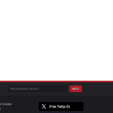
m Sistemi
i