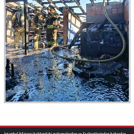
İstanbul İtfaiyesi hakkındaki gelişmelerden ve faaliyetlerinden haberdar