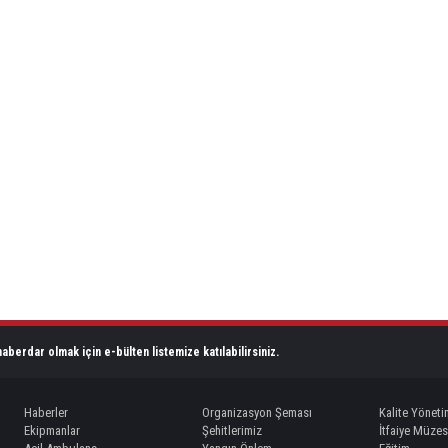
aberdar olmak için e-bülten listemize katılabilirsiniz.
Haberler
Organizasyon Şeması
Kalite Yöneti
Ekipmanlar
Şehitlerimiz
İtfaiye Müzes