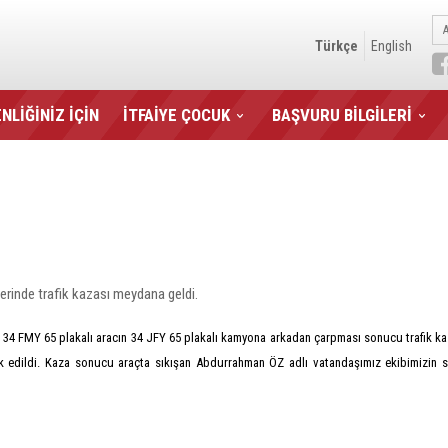
Türkçe
English
NLİĞİNİZ İÇİN
İTFAİYE ÇOCUK
BAŞVURU BİLGİLERİ
inde trafik kazası meydana geldi.
 FMY 65 plakalı aracın 34 JFY 65 plakalı kamyona arkadan çarpması sonucu trafik kazas
sevk edildi. Kaza sonucu araçta sıkışan Abdurrahman ÖZ adlı vatandaşımız ekibimizin sağ