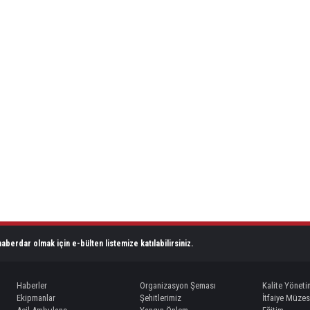
aberdar olmak için e-bülten listemize katılabilirsiniz.
Haberler
Organizasyon Şeması
Kalite Yöneti
Ekipmanlar
Şehitlerimiz
İtfaiye Müzes