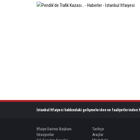
İstanbul İtfaiyesi hakkındaki gelişmelerden ve faaliyetlerinden h
İtfaiye Dairesi Başkanı
Tarihçe
İstasyonlar
Araçlar