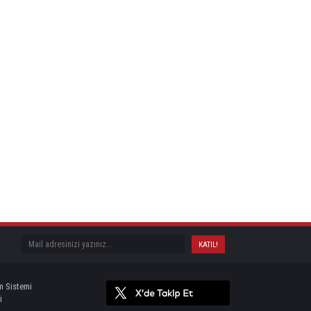
m Sistemi
i