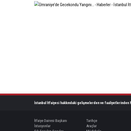
İstanbul İtfaiyesi hakkındaki gelişmelerden ve faaliyetlerinden h
İtfaiye Dairesi Başkanı
Tarihçe
İstasyonlar
Araçlar