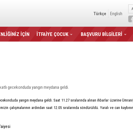
Türkçe
English
NLİĞİNİZ İÇİN
İTFAİYE ÇOCUK
BAŞVURU BİLGİLERİ
katlı gecekonduda yangın meydana geldi.
konduda yangın meydana geldi. Saat 11.27 sıralarında alınan ihbarlar üzerine Ümraniye, D
imizin çalışmalarının ardından saat 12.05 sıralarında söndürüldü. Yaralı ve can kaybın