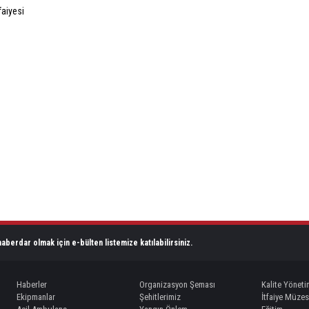
aberdar olmak için e-bülten listemize katılabilirsiniz.
Haberler
Organizasyon Şeması
Kalite Yöneti
Ekipmanlar
Şehitlerimiz
İtfaiye Müzes