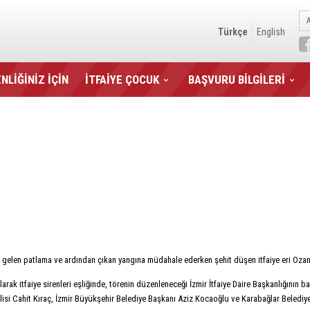
Türkçe
English
NLİĞİNİZ İÇİN
İTFAİYE ÇOCUK
BAŞVURU BİLGİLERİ
a gelen patlama ve ardından çıkan yangına müdahale ederken şehit düşen itfaiye eri Ozan
olarak itfaiye sirenleri eşliğinde, törenin düzenleneceği İzmir İtfaiye Daire Başkanlığının 
alisi Cahit Kıraç, İzmir Büyükşehir Belediye Başkanı Aziz Kocaoğlu ve Karabağlar Belediye