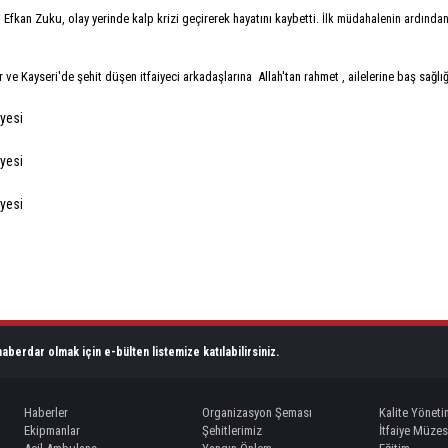
 Efkan Zuku, olay yerinde kalp krizi geçirerek hayatını kaybetti.
İlk müdahalenin ardından
r ve Kayseri'de şehit düşen itfaiyeci arkadaşlarına
Allah'tan rahmet , ailelerine baş sağlığ
aberdar olmak için e-bülten listemize katılabilirsiniz.
Haberler
Organizasyon Şeması
Kalite Yöneti
Ekipmanlar
Şehitlerimiz
İtfaiye Müzes