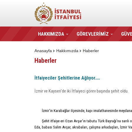
HAKKIMIZDA
GÖREVLERİMİZ
GÜVE
Anasayfa
Hakkımızda
Haberler
Haberler
İtfaiyeciler Şehitlerine Ağlıyor....
İzmir ve Kayseri'de iki İtfaiyeci görev başında şehit oldu.
İzmir'in Karabağlar ilçesinde, kapı imalathanesinde meydan
Şehit itfaiye eri Ozan Avşar'ın tabutu Türk Bayrağı'na sarılı 
Eda, babası Salim Avşar, akrabaları, çalışma arkadaşları, İzmir V