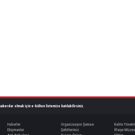
aberdar olmak için e-bülten listemize katılabilirsiniz.
Haberler
Organizasyon Şeması
Kalite Yöneti
Ekipmanlar
Şehitlerimiz
İtfaiye Müzes