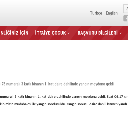
Türkçe
English
NLİĞİNİZ İÇİN
İTFAİYE ÇOCUK
BAŞVURU BİLGİLERİ
6 numaralı 3 katlı binanın 1. kat daire dahilinde yangın meydana geldi.
maralı 3 katlı binanın 1. kat daire dahilinde yangın meydana geldi. Saat 06.17 sırala
n ekibimizin müdahalesi ile yangın söndürüldü. Yangın sonucu daire dahili kısmen yandı.