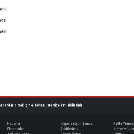
aberdar olmak için e-bülten listemize katılabilirsiniz.
Haberler
Organizasyon Şeması
Kalite Yöneti
Ekipmanlar
Şehitlerimiz
İtfaiye Müzes