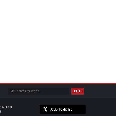
m Sistemi
i