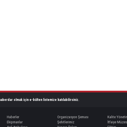
aberdar olmak için e-bülten listemize katılabilirsiniz.
Haberler
Organizasyon Şeması
Kalite Yöneti
Ekipmanlar
Şehitlerimiz
İtfaiye Müzes