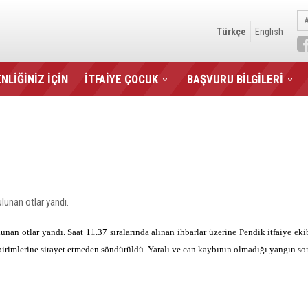
Türkçe
English
NLİĞİNİZ İÇİN
İTFAİYE ÇOCUK
BAŞVURU BİLGİLERİ
lunan otlar yandı.
an otlar yandı. Saat 11.37 sıralarında alınan ihbarlar üzerine Pendik itfaiye ekib
irimlerine sirayet etmeden söndürüldü. Yaralı ve can kaybının olmadığı yangın so