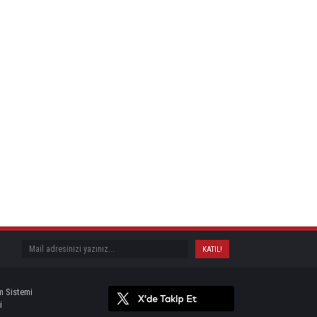
m Sistemi
i