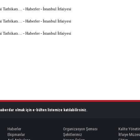
aberdar olmak için e-bülten listemize katılabilirsiniz.
Haberler
Organizasyon Şeması
Kalite Yöneti
Ekipmanlar
Şehitlerimiz
İtfaiye Müzes