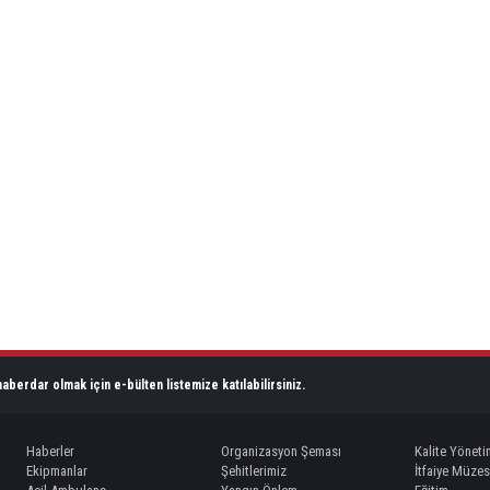
aberdar olmak için e-bülten listemize katılabilirsiniz.
Haberler
Organizasyon Şeması
Kalite Yöneti
Ekipmanlar
Şehitlerimiz
İtfaiye Müzes