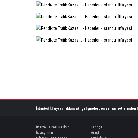
İstanbul İtfaiyesi hakkındaki gelişmelerden ve faaliyetlerinden h
İtfaiye Dairesi Başkanı
Tarihçe
İstasyonlar
Araçlar