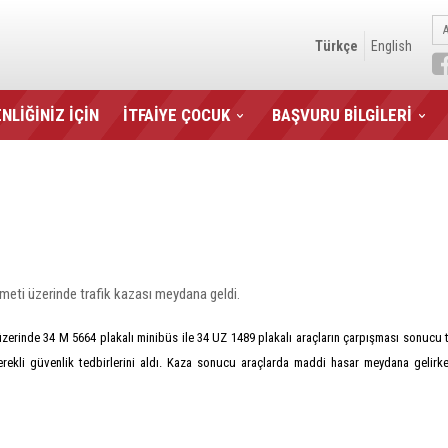
Türkçe
English
NLİĞİNİZ İÇİN
İTFAİYE ÇOCUK
BAŞVURU BİLGİLERİ
meti üzerinde trafik kazası meydana geldi.
erinde 34 M 5664 plakalı minibüs ile 34 UZ 1489 plakalı araçların çarpışması sonucu tra
erekli güvenlik tedbirlerini aldı. Kaza sonucu araçlarda maddi hasar meydana gelirke