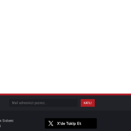
m Sistemi
i