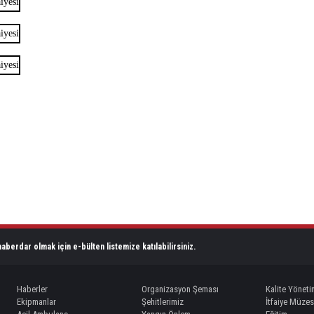
aberdar olmak için e-bülten listemize katılabilirsiniz.
Haberler
Organizasyon Şeması
Kalite Yöneti
Ekipmanlar
Şehitlerimiz
İtfaiye Müzes