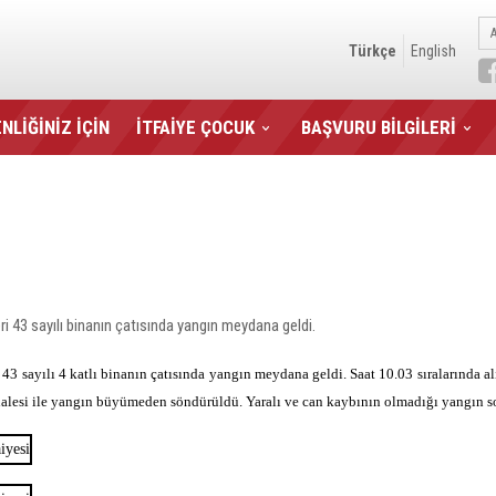
Türkçe
English
NLİĞİNİZ İÇİN
İTFAİYE ÇOCUK
BAŞVURU BİLGİLERİ
 43 sayılı binanın çatısında yangın meydana geldi.
3 sayılı 4 katlı binanın çatısında yangın meydana geldi. Saat 10.03 sıralarında alı
halesi ile yangın büyümeden söndürüldü. Yaralı ve can kaybının olmadığı yangın s