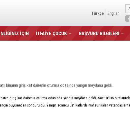
Türkçe
English
NLİĞİNİZ İÇİN
İTFAİYE ÇOCUK
BAŞVURU BİLGİLERİ
tlı binanın giriş kat dairenin oturma odasında yangın meydana geldi.
nanın giriş kat dairenin oturma odasında yangın meydana geldi. Saat 08.35 sıralarında a
e yangın büyümeden söndürüldü. Yangın sonucu üst katlarda mahsur kalan vatandaşlar tar