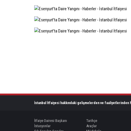
İstanbul İtfaiyesi hakkındaki gelişmelerden ve faaliyetlerinden h
İtfaiye Dairesi Başkanı
Tarihçe
İstasyonlar
Araçlar