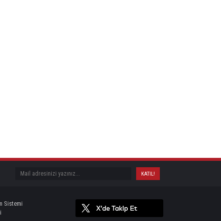
m Sistemi
i