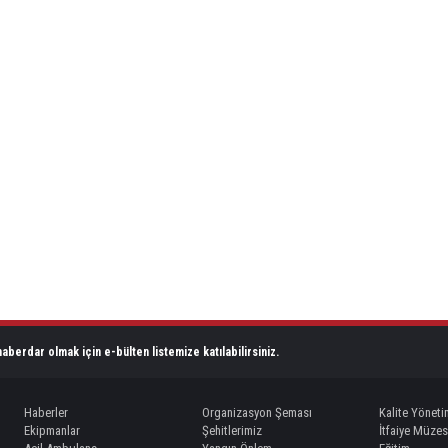
aberdar olmak için e-bülten listemize katılabilirsiniz.
Haberler
Organizasyon Şeması
Kalite Yöneti
Ekipmanlar
Şehitlerimiz
İtfaiye Müzes