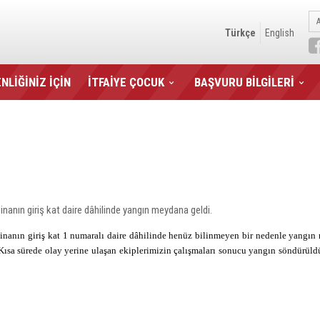
Türkçe
English
NLİĞİNİZ İÇİN
İTFAİYE ÇOCUK
BAŞVURU BİLGİLERİ
inanın giriş kat daire dâhilinde yangın meydana geldi.
inanın giriş kat 1 numaralı daire dâhilinde henüz bilinmeyen bir nedenle yangın m
i. Kısa sürede olay yerine ulaşan ekiplerimizin çalışmaları sonucu yangın söndürül