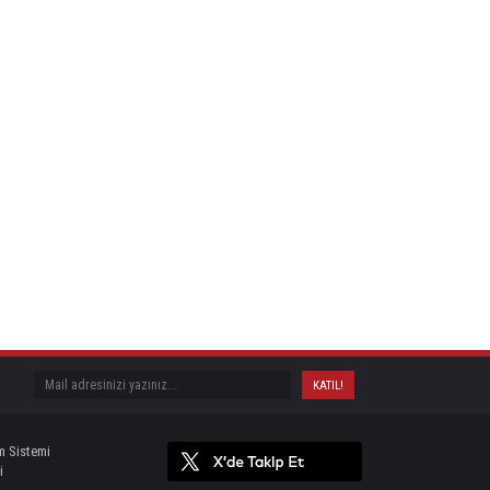
m Sistemi
i