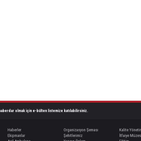
aberdar olmak için e-bülten listemize katılabilirsiniz.
Haberler
Organizasyon Şeması
Kalite Yöneti
Ekipmanlar
Şehitlerimiz
İtfaiye Müzes