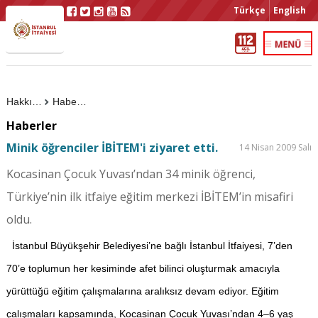
Türkçe
English
Hakkımızda
Haberler
Haberler
Minik öğrenciler İBİTEM'i ziyaret etti.
14 Nisan 2009 Salı
Kocasinan Çocuk Yuvası’ndan 34 minik öğrenci,
Türkiye’nin ilk itfaiye eğitim merkezi İBİTEM’in misafiri
oldu.
İstanbul Büyükşehir Belediyesi’ne bağlı İstanbul İtfaiyesi, 7’den
70’e toplumun her kesiminde afet bilinci oluşturmak amacıyla
yürüttüğü eğitim çalışmalarına aralıksız devam ediyor.
Eğitim
çalışmaları kapsamında, Kocasinan Çocuk Yuvası’ndan 4–6 yaş