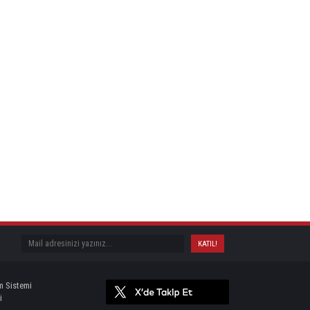
m Sistemi
i