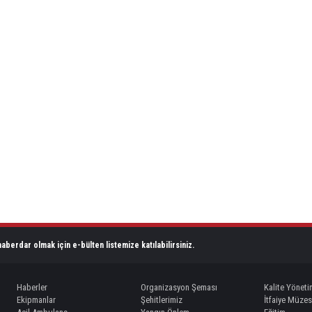
aberdar olmak için e-bülten listemize katılabilirsiniz.
Haberler
Organizasyon Şeması
Kalite Yöneti
Ekipmanlar
Şehitlerimiz
İtfaiye Müzes