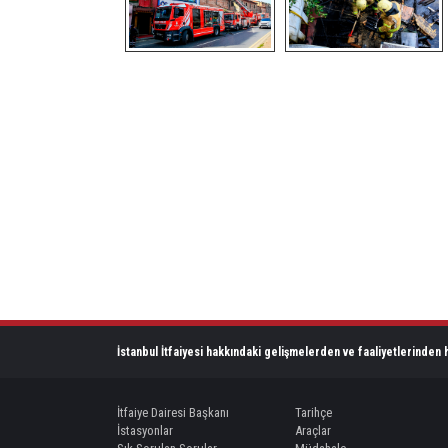
İstanbul İtfaiyesi hakkındaki gelişmelerden ve faaliyetlerinden h
İtfaiye Dairesi Başkanı
Tarihçe
İstasyonlar
Araçlar