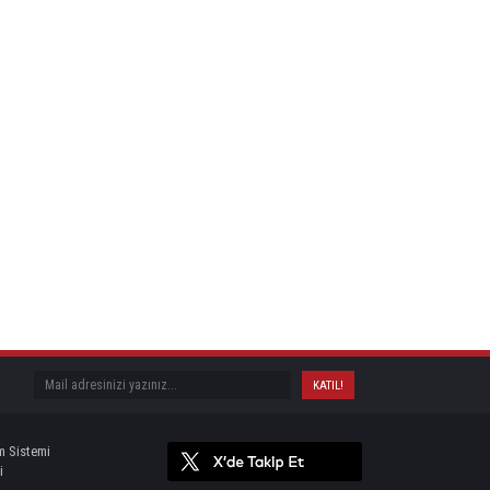
m Sistemi
i