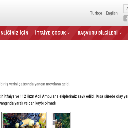
Türkçe
English
NLİĞİNİZ İÇİN
İTFAİYE ÇOCUK
BAŞVURU BİLGİLERİ
ir iş yerini çatısında yangın meydana geldi.
atih İtfaiye ve 112 Hızır Acil Ambulans ekiplerimiz sevk edildi. Kısa sürede olay y
yangında yaralı ve can kaybı olmadı.