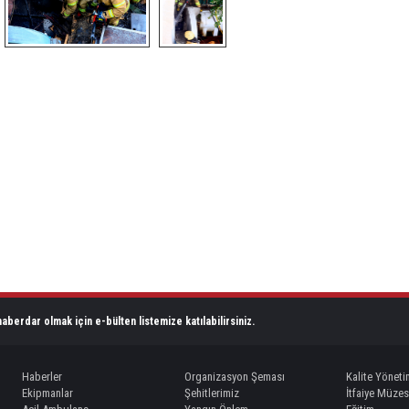
aberdar olmak için e-bülten listemize katılabilirsiniz.
Haberler
Organizasyon Şeması
Kalite Yöneti
Ekipmanlar
Şehitlerimiz
İtfaiye Müzes