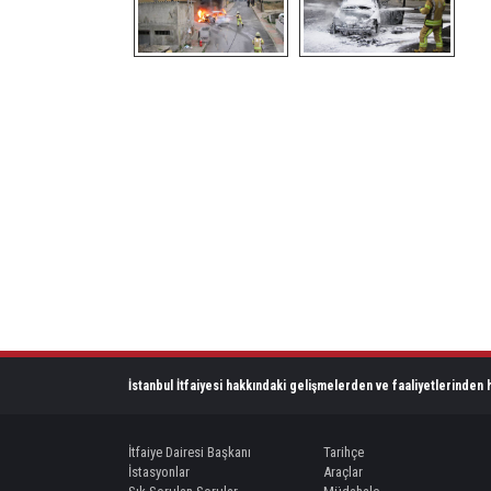
İstanbul İtfaiyesi hakkındaki gelişmelerden ve faaliyetlerinden h
İtfaiye Dairesi Başkanı
Tarihçe
İstasyonlar
Araçlar