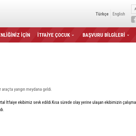
Türkçe
English
NLİĞİNİZ İÇİN
İTFAİYE ÇOCUK
BAŞVURU BİLGİLERİ
r araçta yangın meydana geldi.
Kartal İtfaiye ekibimiz sevk edildi.Kısa sürede olay yerine ulaşan ekibimizin çal
dı.