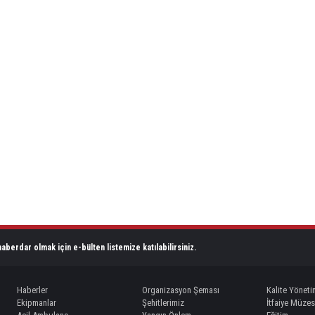
aberdar olmak için e-bülten listemize katılabilirsiniz.
Haberler
Organizasyon Şeması
Kalite Yöneti
Ekipmanlar
Şehitlerimiz
İtfaiye Müzes