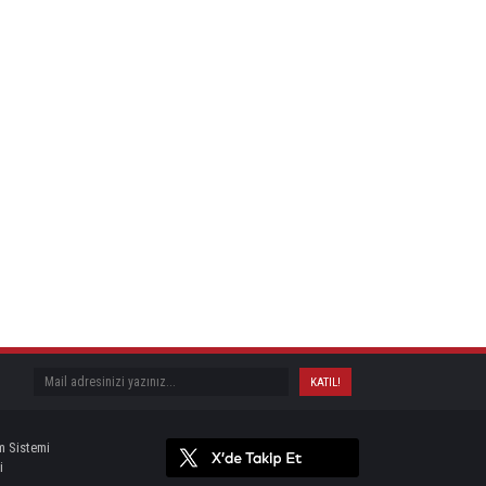
m Sistemi
i