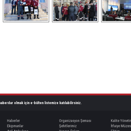
aberdar olmak için e-bülten listemize katılabilirsiniz.
Haberler
Organizasyon Şeması
Kalite Yöneti
Ekipmanlar
Şehitlerimiz
İtfaiye Müzes