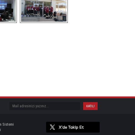
m Sistemi
i