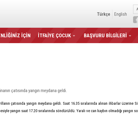
Türkçe
English
NLİĞİNİZ İÇİN
İTFAİYE ÇOCUK
BAŞVURU BİLGİLERİ
inanın çatısında yangın meydana geldi.
lanın çatısında yangın meydana geldi. Saat 16.35 sıralarında alınan ihbarlar üzerine Silivr
esiyle yangın saat 17.20 sıralarında söndürüldü. Yaralı ve can kaybın olmadığı yangın so