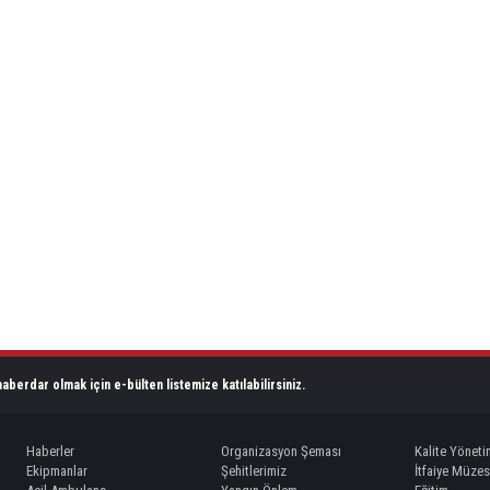
aberdar olmak için e-bülten listemize katılabilirsiniz.
Haberler
Organizasyon Şeması
Kalite Yöneti
Ekipmanlar
Şehitlerimiz
İtfaiye Müzes