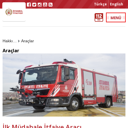
Türkçe
English
Hakkımızda
Araçlar
Araçlar
İlk Müdahale İtfaiye Aracı