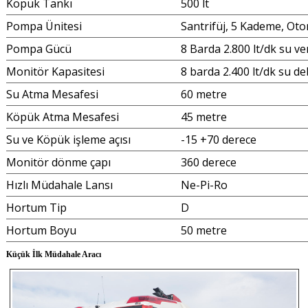
Köpük Tankı
500 lt
Pompa Ünitesi
Santrifüj, 5 Kademe, Ot
Pompa Gücü
8 Barda 2.800 lt/dk su ve
Monitör Kapasitesi
8 barda 2.400 lt/dk su de
Su Atma Mesafesi
60 metre
Köpük Atma Mesafesi
45 metre
Su ve Köpük işleme açısı
-15 +70 derece
Monitör dönme çapı
360 derece
Hızlı Müdahale Lansı
Ne-Pi-Ro
Hortum Tip
D
Hortum Boyu
50 metre
Küçük İlk Müdahale Aracı