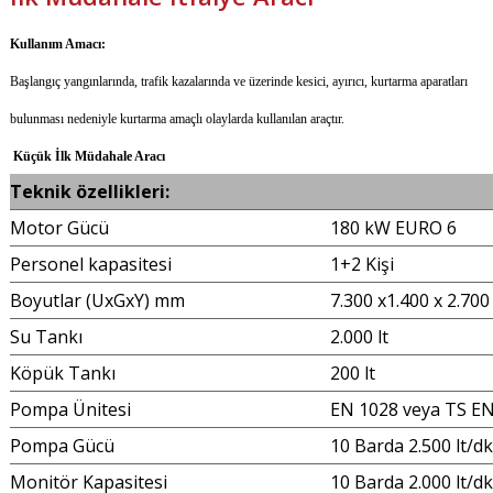
Kullanım Amacı:
Başlangıç yangınlarında, trafik kazalarında ve üzerinde kesici, ayırıcı, kurtarma aparatları
bulunması nedeniyle kurtarma amaçlı olaylarda kullanılan araçtır.
Küçük İlk Müdahale Aracı
Teknik özellikleri:
Motor Gücü
180 kW EURO 6
Personel kapasitesi
1+2 Kişi
Boyutlar (UxGxY) mm
7.300 x1.400 x 2.700
Su Tankı
2.000 lt
Köpük Tankı
200 lt
Pompa Ünitesi
EN 1028 veya TS EN
Pompa Gücü
10 Barda 2.500 lt/dk
Monitör Kapasitesi
10 Barda 2.000 lt/dk