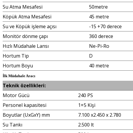
Su Atma Mesafesi
50metre
Köpük Atma Mesafesi
45 metre
Su ve Köpük işleme açısı
-15 +70 derece
Monitör dönme çapı
360 derece
Hızlı Müdahale Lansı
Ne-Pi-Ro
Hortum Tip
D
Hortum Boyu
40 metre
İlk Müdahale Aracı
Teknik özellikleri:
Motor Gücü
240 PS
Personel kapasitesi
1+5 Kişi
Boyutlar (UxGxY) mm
7.100 x2.450 x 2.780
Su Tankı
2.500 lt