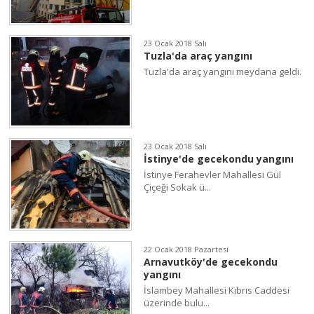
23 Ocak 2018 Salı
Tuzla'da araç yangını
Tuzla'da araç yangını meydana geldi.
23 Ocak 2018 Salı
İstinye'de gecekondu yangını
İstinye Ferahevler Mahallesi Gül
Çiçeği Sokak ü...
22 Ocak 2018 Pazartesi
Arnavutköy'de gecekondu
yangını
İslambey Mahallesi Kıbrıs Caddesi
üzerinde bulu...