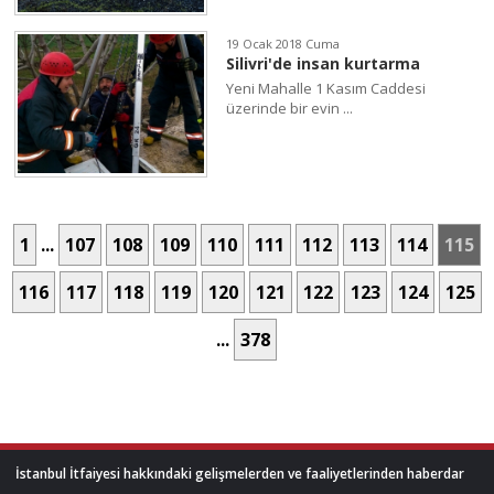
19 Ocak 2018 Cuma
Silivri'de insan kurtarma
Yeni Mahalle 1 Kasım Caddesi
üzerinde bir evin ...
1
...
107
108
109
110
111
112
113
114
115
116
117
118
119
120
121
122
123
124
125
...
378
İstanbul İtfaiyesi hakkındaki gelişmelerden ve faaliyetlerinden haberdar