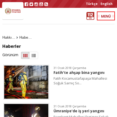
Türkçe
English
Hakkımızda
Haberler
Haberler
Görünüm
31 Ocak 2018 Çarşamba
Fatih'te ahşap bina yangını
Fatih Kocamustafapaşa Mahallesi
Soğuk Sarnıç So...
31 Ocak 2018 Çarşamba
Ümraniye'de iş yeri yangını
Esenkent Mahallesi Ergüner Sokak