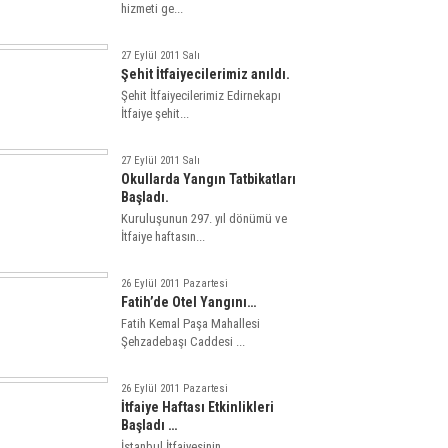
hizmeti ge...
27 Eylül 2011 Salı
Şehit İtfaiyecilerimiz anıldı.
Şehit İtfaiyecilerimiz Edirnekapı
İtfaiye şehit...
27 Eylül 2011 Salı
Okullarda Yangın Tatbikatları
Başladı.
Kuruluşunun 297. yıl dönümü ve
İtfaiye haftasın...
26 Eylül 2011 Pazartesi
Fatih’de Otel Yangını…
Fatih Kemal Paşa Mahallesi
Şehzadebaşı Caddesi ...
26 Eylül 2011 Pazartesi
İtfaiye Haftası Etkinlikleri
Başladı …
İstanbul İtfaiyesinin