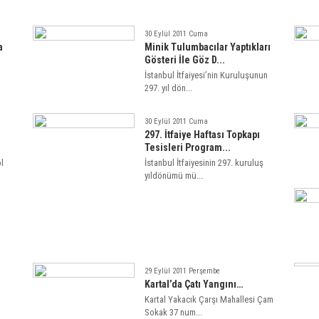
30 Eylül 2011 Cuma
a
Minik Tulumbacılar Yaptıkları
Gösteri İle Göz D...
İstanbul İtfaiyesi’nin Kuruluşunun
297. yıl dön...
30 Eylül 2011 Cuma
297. İtfaiye Haftası Topkapı
Tesisleri Program...
öl
İstanbul İtfaiyesinin 297. kuruluş
yıldönümü mü...
29 Eylül 2011 Perşembe
Kartal’da Çatı Yangını…
Kartal Yakacık Çarşı Mahallesi Çam
Sokak 37 num...