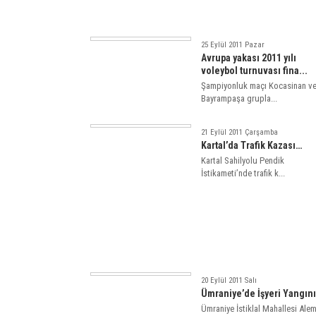
25 Eylül 2011 Pazar
Avrupa yakası 2011 yılı
voleybol turnuvası fina...
Şampiyonluk maçı Kocasinan v
Bayrampaşa grupla...
21 Eylül 2011 Çarşamba
Kartal’da Trafik Kazası…
Kartal Sahilyolu Pendik
İstikameti’nde trafik k...
20 Eylül 2011 Salı
Ümraniye’de İşyeri Yangın
Ümraniye İstiklal Mahallesi Ale