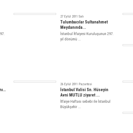
27 Eylül 2011 Salı
Tulumbacılar Sultanahmet
Meydanında...
97.
İstanbul İtfaiyesi Kuruluşunun 297.
yıl dönümü ...
26 Eylül 2011 Pazartesi
ını…
İstanbul Valisi Sn. Hüseyin
Avni MUTLU ziyaret ...
İtfaiye Haftası sebebi ile İstanbul
Büyükşehir ...