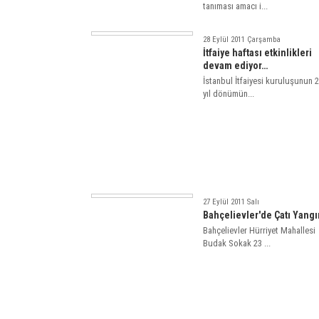
tanıması amacı i...
28 Eylül 2011 Çarşamba
İtfaiye haftası etkinlikleri
devam ediyor…
İstanbul İtfaiyesi kuruluşunun 2
yıl dönümün...
27 Eylül 2011 Salı
Bahçelievler'de Çatı Yang
Bahçelievler Hürriyet Mahallesi
Budak Sokak 23 ...