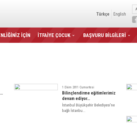
Türkçe
English
NLİĞİNİZ İÇİN
İTFAİYE ÇOCUK
BAŞVURU BİLGİLERİ
1 Ekim 2011 Cumartesi
n…
Bilinçlendirme eğitimlerimiz
devam ediyor…
İstanbul Büyükşehir Belediyesi'ne
bağlı İstanbu...