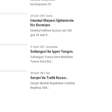
kuruluşunun 29...
23 Eylül 2011 Cuma
İstanbul İtfaiyesi Eğitimlerde
Hız Kesmiyor.
İstanbul halkının huzuru için 365
gün 24 saat h...
21 Eylül 2011 Çarşamba
Sultangazi'de İşyeri Yangını.
Sultangazi Yunus Emre Mahallesi
Yuınus Emre Bul...
20 Eylül 2011 Salı
Sarıyer’de Trafik Kazası…
Sarıyer Maslak Büyükdere Caddesi
Beşiktaş İstik...