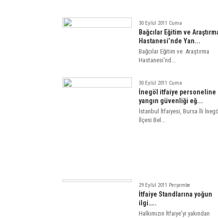
30 Eylül 2011 Cuma
Bağcılar Eğitim ve Araştırm
Hastanesi’nde Yan...
Bağcılar Eğitim ve Araştırma
Hastanesi’nd...
30 Eylül 2011 Cuma
İnegöl itfaiye personeline
yangın güvenliği eğ...
İstanbul İtfaiyesi, Bursa İli İneg
İlçesi Bel...
29 Eylül 2011 Perşembe
İtfaiye Standlarına yoğun
ilgi…..
Halkımızın İtfaiye'yi yakından