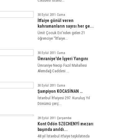
Caddesi İstanb...
30 Eylül 2011 Cuma
İtfaiye gönül veren
kahramanların sayısı her ge...
Ümit Çocuk Evi’nden gelen 21
öğrenciye “İtfaiye...
30 Eylül 2011 Cuma
Ümraniye'de İşyeri Yangını
Ümraniye Necip Fazıl Mahallesi
Alemdağ Caddesi ...
30 Eylül 2011 Cuma
Şampiyon KOCASİNAN …
İstanbul İtfaiyesi 297. Kuruluş Yıl
Dönümü çerç...
28 Eylül 2011 Çarşamba
Kont Odön SZECHENYİ mezarı
başında anıldı...
48 yıl İstanbul itfaiye teşkilatında