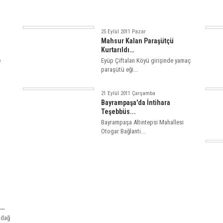
25 Eylül 2011 Pazar
Mahsur Kalan Paraşütçü
Kurtarıldı…
e
Eyüp Çiftalan Köyü girişinde yamaç
paraşütü eği...
21 Eylül 2011 Çarşamba
Bayrampaşa'da İntihara
Teşebbüs...
Bayrampaşa Altıntepsi Mahallesi
Otogar Bağlantı...
ı…
mdağ