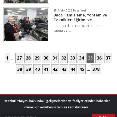
19 Aralık 2022 Pazartesi
Baca Temizleme, Yöntem ve
Teknikleri Eğitimi ve...
İstanbul il sınırları içerisinde tüm
ısıtma ve ...
1
...
27
28
29
30
31
32
33
34
35
36
37
38
39
40
41
42
43
44
45
...
378
İstanbul İtfaiyesi hakkındaki gelişmelerden ve faaliyetlerinden haberdar
olmak için e-bülten listemize katılabilirsiniz.