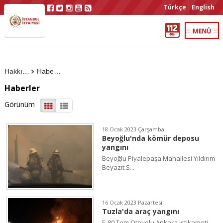
Türkçe
English
Hakkımızda
Haberler
Haberler
Görünüm
18 Ocak 2023 Çarşamba
Beyoğlu'nda kömür deposu
yangını
Beyoğlu Piyalepaşa Mahallesi Yıldırım
Beyazıt S...
16 Ocak 2023 Pazartesi
Tuzla'da araç yangını
E-80 Tem Otoyolu Ankara istikameti