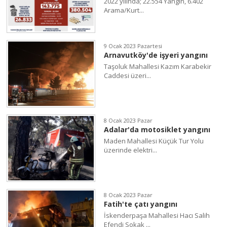
2022 yılında; 22.554 Yangın, 6.402
Arama/Kurt...
9 Ocak 2023 Pazartesi
Arnavutköy'de işyeri yangını
Taşoluk Mahallesi Kazım Karabekir
Caddesi üzeri...
8 Ocak 2023 Pazar
Adalar'da motosiklet yangını
Maden Mahallesi Küçük Tur Yolu
üzerinde elektri...
8 Ocak 2023 Pazar
Fatih'te çatı yangını
İskenderpaşa Mahallesi Hacı Salih
Efendi Sokak ...