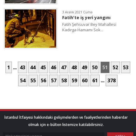
3 Aralık 2021 Cuma
Fatih'te iş yeri yangını
Fatih Şehsuvar Bey Mahallesi
Kadırga Hamamı Sok...
1
...
43
44
45
46
47
48
49
50
51
52
53
54
55
56
57
58
59
60
61
...
378
İstanbul İtfaiyesi hakkındaki gelişmelerden ve faaliyetlerinden haberdar
olmak için e-bülten listemize katılabilirsiniz.