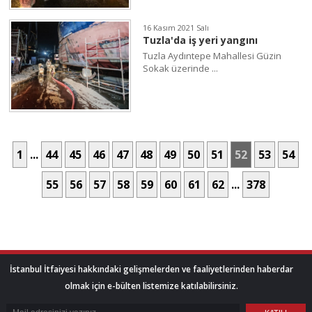
16 Kasım 2021 Salı
Tuzla'da iş yeri yangını
Tuzla Aydıntepe Mahallesi Güzin
Sokak üzerinde ...
1
...
44
45
46
47
48
49
50
51
52
53
54
55
56
57
58
59
60
61
62
...
378
İstanbul İtfaiyesi hakkındaki gelişmelerden ve faaliyetlerinden haberdar
olmak için e-bülten listemize katılabilirsiniz.