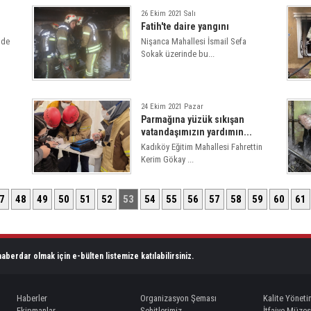
26 Ekim 2021 Salı
Fatih'te daire yangını
dde
Nişanca Mahallesi İsmail Sefa
Sokak üzerinde bu...
24 Ekim 2021 Pazar
Parmağına yüzük sıkışan
vatandaşımızın yardımın...
Kadıköy Eğitim Mahallesi Fahrettin
Kerim Gökay ...
7
48
49
50
51
52
53
54
55
56
57
58
59
60
61
aberdar olmak için e-bülten listemize katılabilirsiniz.
Haberler
Organizasyon Şeması
Kalite Yöneti
Ekipmanlar
Şehitlerimiz
İtfaiye Müzes