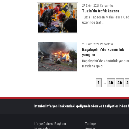
27 Ekim 2021 Çarşamba
Tuzla'da trafik kazası
Tuzla Tepeören Mahallesi 1.Ca
üzerinde trafi...
25 Ekim 2021 Pazartesi
Başakşehir'de kömürlük
yangını
Başakşehir'de kömürlük yangını
meydana geldi.
1
...
45
46
4
İstanbul İtfaiyesi hakkındaki gelişmelerden ve faaliyetlerinden h
İtfaiye Dairesi Başkanı
Tarihçe
İstasyonlar
Araçlar