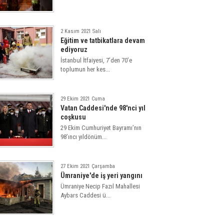
2 Kasım 2021 Salı
Eğitim ve tatbikatlara devam
ediyoruz
İstanbul İtfaiyesi, 7’den 70’e
toplumun her kes...
29 Ekim 2021 Cuma
Vatan Caddesi'nde 98'nci yıl
coşkusu
29 Ekim Cumhuriyet Bayramı’nın
98’ıncı yıldönüm...
27 Ekim 2021 Çarşamba
Ümraniye'de iş yeri yangını
Ümraniye Necip Fazıl Mahallesi
Aybars Caddesi ü...