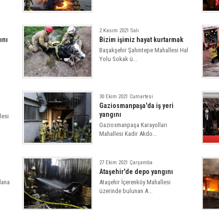
2 Kasım 2021 Salı
ını
Bizim işimiz hayat kurtarmak
Başakşehir Şahintepe Mahallesi Hal
Yolu Sokak ü...
30 Ekim 2021 Cumartesi
Gaziosmanpaşa'da iş yeri
yangını
lesi
Gaziosmanpaşa Karayolları
Mahallesi Kadir Akdo...
27 Ekim 2021 Çarşamba
Ataşehir'de depo yangını
dana
Ataşehir İçerenköy Mahallesi
üzerinde bulunan A...