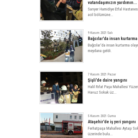
vatandaşımızın yardımın...
Sarıyer Hamidiye Etfal Hastanes
acil bölümüne...
9 Kasım 2021 Salı
Bağcılar'da insan kurtarma
Bağcılar'da insan kurtarma olayı
meydana geldi.
7 Kasım 2021 Pazar
Şişli'de daire yangını
Halil Rıfat Paşa Mahallesi Yüzer
Havuz Sokak üz...
5 Kasım 2021 Cuma
Ataşehir'de iş yeri yangını
Ferhatpaşa Mahallesi Aytaşı So
üzerinde bulu...