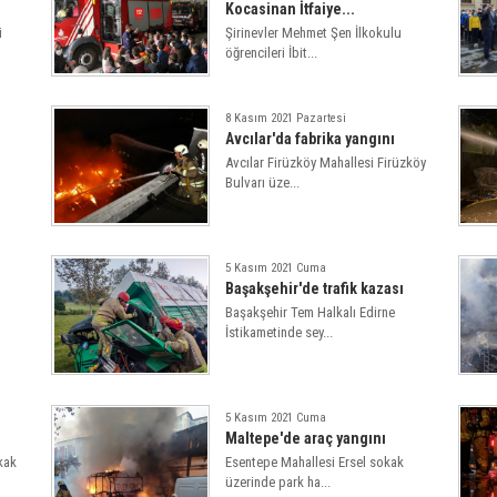
Kocasinan İtfaiye...
i
Şirinevler Mehmet Şen İlkokulu
öğrencileri İbit...
8 Kasım 2021 Pazartesi
Avcılar'da fabrika yangını
Avcılar Firüzköy Mahallesi Firüzköy
Bulvarı üze...
5 Kasım 2021 Cuma
Başakşehir'de trafik kazası
Başakşehir Tem Halkalı Edirne
İstikametinde sey...
5 Kasım 2021 Cuma
Maltepe'de araç yangını
kak
Esentepe Mahallesi Ersel sokak
üzerinde park ha...