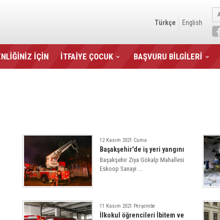
Türkçe
English
NLİĞİNİZ İÇİN
İTFAİYE ÇOCUK
BAŞVURU BİLGİLERİ
12 Kasım 2021 Cuma
Başakşehir'de iş yeri yangını
a
Başakşehir Ziya Gökalp Mahallesi
Eskoop Sanayi ...
11 Kasım 2021 Perşembe
İlkokul öğrencileri İbitem ve